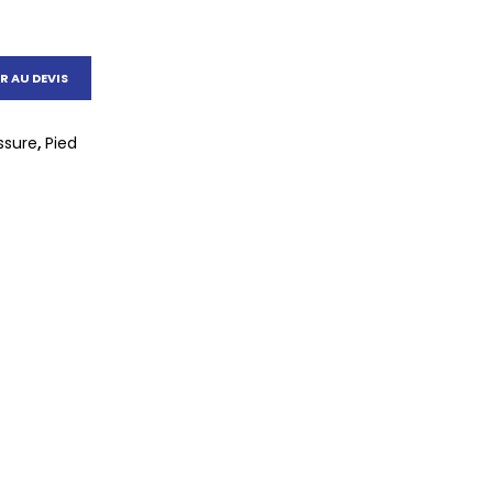
R AU DEVIS
ssure
,
Pied