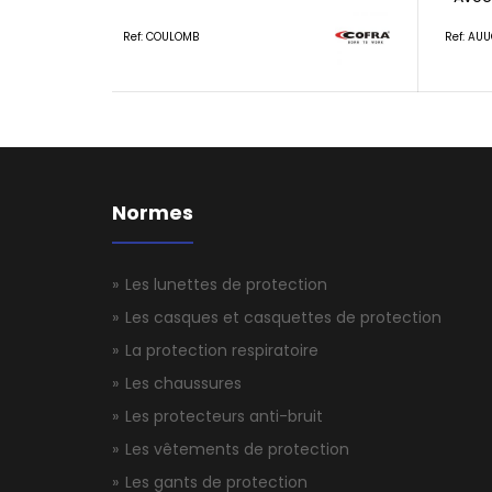
Ref: COULOMB
Ref: AU
Normes
Les lunettes de protection
Les casques et casquettes de protection
La protection respiratoire
Les chaussures
Les protecteurs anti-bruit
Les vêtements de protection
Les gants de protection