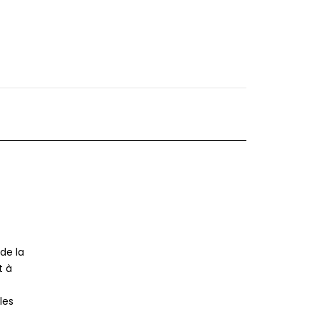
 de la
t à
les