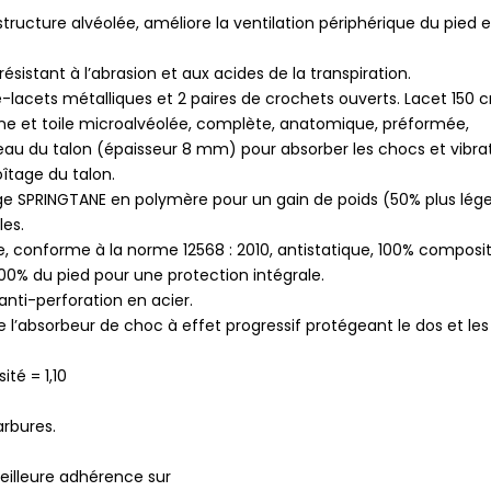
tructure alvéolée, améliore la ventilation périphérique du pied e
ésistant à l’abrasion et aux acides de la transpiration.
-lacets métalliques et 2 paires de crochets ouverts. Lacet 150 
ne et toile microalvéolée, complète, anatomique, préformée,
eau du talon (épaisseur 8 mm) pour absorber les chocs et vibrat
îtage du talon.
SPRINGTANE en polymère pour un gain de poids (50% plus lége
les.
 conforme à la norme 12568 : 2010, antistatique, 100% composit
00% du pied pour une protection intégrale.
anti-perforation en acier.
l’absorbeur de choc à effet progressif protégeant le dos et les
té = 1,10
arbures.
illeure adhérence sur