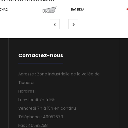
de 50 pièces.
UCHA2
Ref: RIGA
Contactez-nous
Adresse : Zone industrielle de la vallée de
Tipaerui
Horaires
:
Lun-Jeudi 7h à 16h
Vendredi 7h à 15h en continu
Téléphone : 49952679
Fax : 40582258