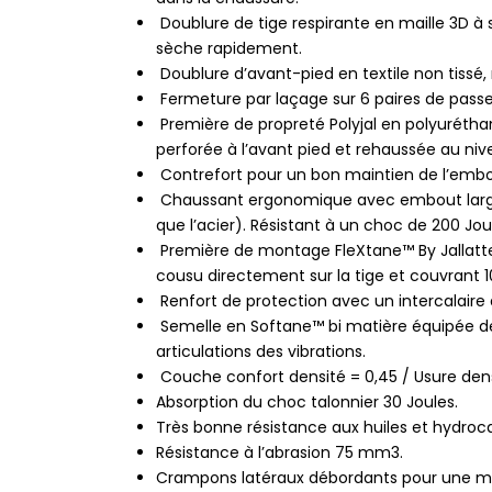
Doublure de tige respirante en maille 3D à s
sèche rapidement.
Doublure d’avant-pied en textile non tissé, r
Fermeture par laçage sur 6 paires de passe
Première de propreté Polyjal en polyurétha
perforée à l’avant pied et rehaussée au niv
Contrefort pour un bon maintien de l’embo
Chaussant ergonomique avec embout large 
que l’acier). Résistant à un choc de 200 Jou
Première de montage FleXtane™ By Jallatte,
cousu directement sur la tige et couvrant 1
Renfort de protection avec un intercalaire 
Semelle en Softane™ bi matière équipée de 
articulations des vibrations.
Couche confort densité = 0,45 / Usure densi
Absorption du choc talonnier 30 Joules.
Très bonne résistance aux huiles et hydroc
Résistance à l’abrasion 75 mm3.
Crampons latéraux débordants pour une me