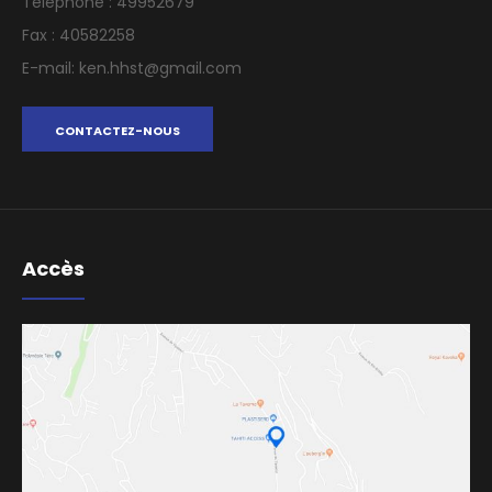
Téléphone : 49952679
Fax : 40582258
E-mail: ken.hhst@gmail.com
CONTACTEZ-NOUS
Ref:
Accès