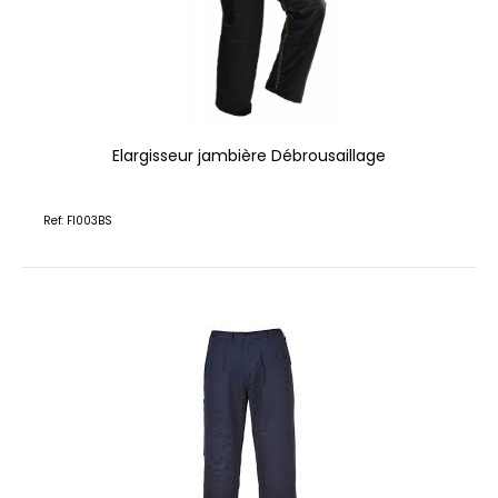
Elargisseur jambière Débrousaillage
Ref: FI003BS