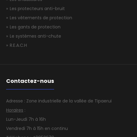
Kratos safety
Les protecteurs anti-bruit
Ref:
Les vêtements de protection
Les gants de protection
Le systèmes anti-chute
R.E.A.C.H
Contactez-nous
Adresse : Zone industrielle de la vallée de Tipaerui
Horaires
:
ARAPRO Antichute à rappel automatique
Lun-Jeudi 7h à 16h
Vendredi 7h à 15h en continu