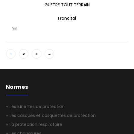
GUETRE TOUT TERRAIN
Francital
Ref:
1
2
3
→
Normes
Les lunettes de protection
Les casques et casquettes de protection
La protection respiratoire
ANTICHUTE MOBILE POUR CÂBLE KRATOS
Les chaussures